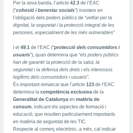
Per la seva banda, l’article
42.3
de l’EAC
(“
cohesió i benestar socials
”
) insisteix en
l’obligació dels poders públics de “
vetllar per la
dignitat, la seguretat i la protecció integral de les
persones, especialment de les més vulnerables”
I el
49.1
de l’EAC (“
protecció dels consumidors i
usuaris
”), quan determina que “
els poders públics
han de garantir la protecció de la salut, la
seguretat i la defensa dels drets i els interessos
legítims dels consumidors i usuaris”.
És important remarcar que l’article
123
de l’EAC
determina la
competència exclusiva
de la
Generalitat de Catalunya
en
matèria de
consum
, indicant els aspectes de formació i
educació, que resulten particularment importants
en matèria de seguretat de les TIC.
Respecte al comerç electrònic, a més, cal indicar