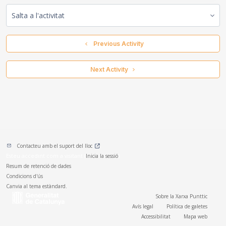
Salta a l'activitat
  Previous Activity
 Next Activity 
Contacteu amb el suport del lloc
Esteu accedint com a visitant (
Inicia la sessió
)
Resum de retenció de dades
Condicions d'ús
Canvia al tema estàndard.
Sobre la Xarxa Punttic
Avís legal
Política de galetes
Accessibilitat
Mapa web