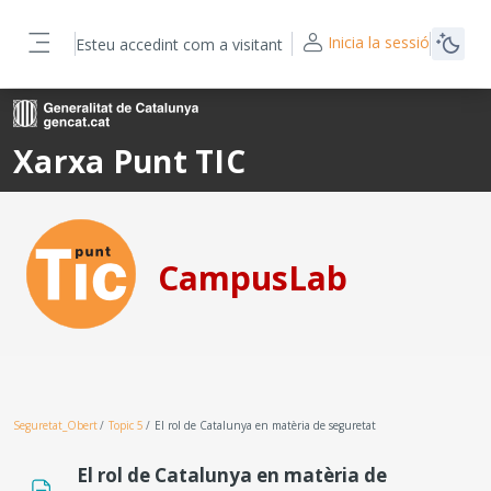
Ves al contingut principal
Inicia la sessió
Esteu accedint com a visitant
Panell lateral
Xarxa Punt TIC
CampusLab
Seguretat_Obert
Topic 5
El rol de Catalunya en matèria de seguretat
El rol de Catalunya en matèria de