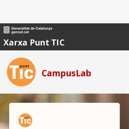
Ves al contingut principal
Xarxa Punt TIC
CampusLab