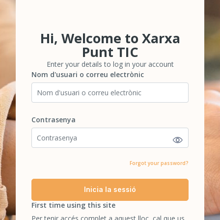
Hi, Welcome to Xarxa
Salta-t'ho per crear un nou compte
Punt TIC
Enter your details to log in your account
Nom d'usuari o correu electrònic
Nom d'usuari o correu electrònic
Contrasenya
Contrasenya
Forgot your password?
Inicia la sessió
First time using this site
Per tenir accés complet a aquest lloc, cal que us