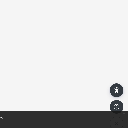
x
es: