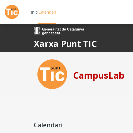
Ves al contingut principal
Inici
Calendari
Xarxa Punt TIC
CampusLab
Calendari