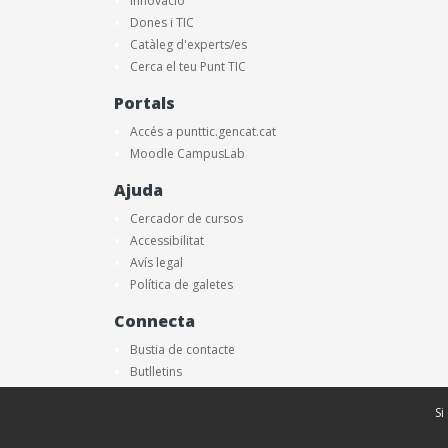
Innovació
Dones i TIC
Catàleg d'experts/es
Cerca el teu Punt TIC
Portals
Accés a punttic.gencat.cat
Moodle CampusLab
Ajuda
Cercador de cursos
Accessibilitat
Avís legal
Política de galetes
Connecta
Bustia de contacte
Butlletins
Si