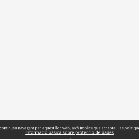
 continueu navegant per aquest lloc web, això implica que accepteu les polítiqu
Informació bàsica sobre protecció de dades