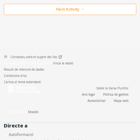
 Next Activity 
Contacteu amb el suport del lloc
Esteu accedint com a visitant (
Inicia la sessió
)
Resum de retenció de dades
Condicions d'ús
Canvia al tema estàndard.
Sobre la Xarxa Punttic
Avís legal
Política de galetes
Accessibilitat
Mapa web
Funciona amb
Moodle
Directe a
Autoformació