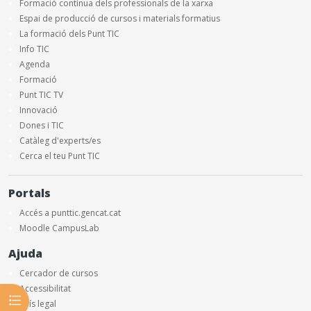
Formació contínua dels professionals de la xarxa
Espai de producció de cursos i materials formatius
La formació dels Punt TIC
Info TIC
Agenda
Formació
Punt TIC TV
Innovació
Dones i TIC
Catàleg d'experts/es
Cerca el teu Punt TIC
Portals
Accés a punttic.gencat.cat
Moodle CampusLab
Ajuda
Cercador de cursos
Accessibilitat
Obre l'índex del curs
Avís legal