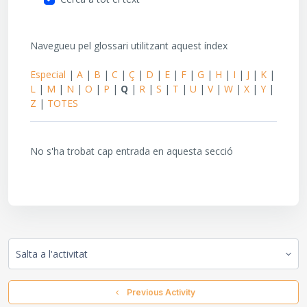
Navegueu pel glossari utilitzant aquest índex
Especial
|
A
|
B
|
C
|
Ç
|
D
|
E
|
F
|
G
|
H
|
I
|
J
|
K
|
L
|
M
|
N
|
O
|
P
|
Q
|
R
|
S
|
T
|
U
|
V
|
W
|
X
|
Y
|
Z
|
TOTES
No s'ha trobat cap entrada en aquesta secció
Salta a l'activitat
  Previous Activity