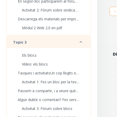
En segon lloc participarem al fòrum comentant que ...
Activitat 2: Fòrum sobre sindicació
Descarrega els materials per imprimir Aquí pots d...
Mòdul 2 Web 2.0 en pdf
Redueix
Topic 3
D
Els blocs
Vídeo: els blocs
Tasques i activitatsUn cop llegits els materials...
Activitat 1: Fes un bloc per la teva biblioteca amb Blogger
Passem a compartir, i a veure què han fet els com...
Algun dubte o comentari? Fes servir el fòrum!
Activitat 3: Fòrum sobre blocs