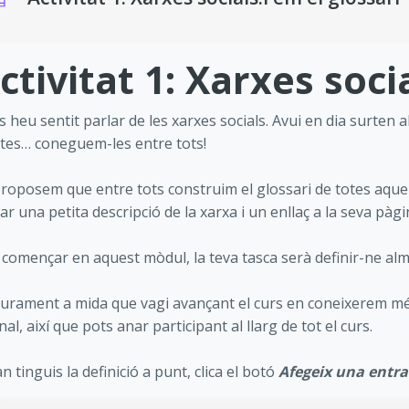
isits de compleció
ctivitat 1: Xarxes soci
s heu sentit parlar de les xarxes socials. Avui en dia surten 
tes… coneguem-les entre tots!
proposem que entre tots construim el glossari de totes aquel
ar una petita descripció de la xarxa i un enllaç a la seva pàgi
 començar en aquest mòdul, la teva tasca serà definir-ne al
urament a mida que vagi avançant el curs en coneixerem més 
inal, així que pots anar participant al llarg de tot el curs.
n tinguis la definició a punt, clica el botó
Afegeix una entr