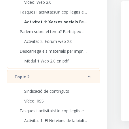
Vídeo: Web 2.0
Tasques i activitatsUn cop llegits els materials...
Activitat 1: Xarxes socials.Fem el glossari
Parlem sobre el tema? Participeu al debat sobre w...
Activitat 2: Fòrum web 2.0
Descarrega els materials per imprimirUn cop es tin...
Mòdul 1 Web 2.0 en pdf
Redueix
Topic 2
Sindicació de continguts
Vídeo: RSS
Tasques i activitatsUn cop llegits els materials...
Activitat 1: El Netvibes de la biblioteca