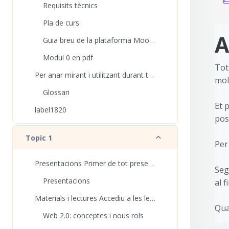
Requisits tècnics
Pla de curs
Requ
A
Guia breu de la plataforma Moodle
Modul 0 en pdf
Tot
Per anar mirant i utilitzant durant tot el curs:
mol
Glossari
Et 
label1820
pos
Redueix
Topic 1
Per
Presentacions Primer de tot presentem-nos.
Seg
Presentacions
al f
Materials i lectures Accediu a les lectures, i co...
Qua
Web 2.0: conceptes i nous rols