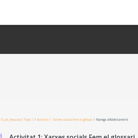
.0_cat_depurat
Topic 1
Activitat 1: Xarxes socials.Fem el glossari
Navega alfabèticament
Activitat 1: Xarxes socials.Fem el glossari