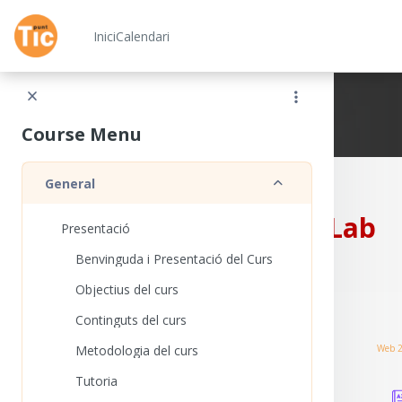
Ves al contingut principal
Inici
Calendari
Xarxa Punt TIC
Course Menu
Redueix
General
CampusLab
Presentació
Benvinguda i Presentació del Curs
Objectius del curs
Continguts del curs
Metodologia del curs
Web 2
Tutoria