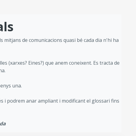
als
als mitjans de comunicacions quasi bé cada dia n'hi ha
les (xarxes? Eines?) que anem coneixent. Es tracta de
na.
menys una.
i podrem anar ampliant i modificant el glossari fins
ada