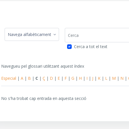
Cerca
Navegueu pel glossari utilitzant aquest índex
Cerca a tot el text
Navegueu pel glossari utilitzant aquest índex
Especial
|
A
|
B
|
C
|
Ç
|
D
|
E
|
F
|
G
|
H
|
I
|
J
|
K
|
L
|
M
|
N
|
No s'ha trobat cap entrada en aquesta secció