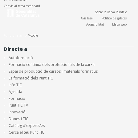
Canvia al tema estàndard.
Sobre la Xarxa Punttic
Avís legal
Política de galetes
Accessibilitat
Mapa web
Funciona amb
Moodle
Directe a
Autoformació
Formació contínua dels professionals de la xarxa
Espai de producció de cursos i materials formatius
La formació dels Punt TIC
Info TIC
Agenda
Formació
Punt TIC TV
Innovació
Dones i TIC
Catàleg d'experts/es
Cerca el teu Punt TIC