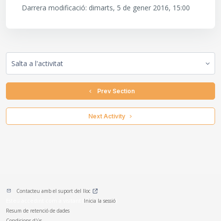
Darrera modificació: dimarts, 5 de gener 2016, 15:00
Salta a l'activitat
  Prev Section
 Next Activity 
Contacteu amb el suport del lloc
Esteu accedint com a visitant (
Inicia la sessió
)
Resum de retenció de dades
Condicions d'ús