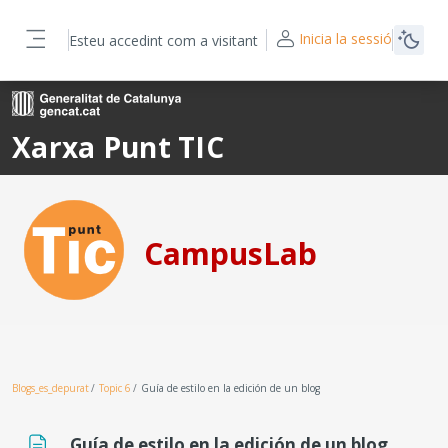
Ves al contingut principal
Inicia la sessió
Esteu accedint com a visitant
Panell lateral
Xarxa Punt TIC
CampusLab
Blogs_es_depurat
Topic 6
Guía de estilo en la edición de un blog
Guía de estilo en la edición de un blog