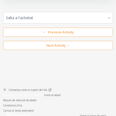
Salta a l'activitat
  Previous Activity
 Next Activity 
Contacteu amb el suport del lloc
Esteu accedint com a visitant (
Inicia la sessió
)
Resum de retenció de dades
Condicions d'ús
Canvia al tema estàndard.
Sobre la Xarxa Punttic