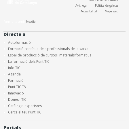
Avís legal
Política de galetes
Accessibilitat
Mapa web
Funciona amb
Moodle
Directe a
Autoformació
Formació contínua dels professionals de la xarxa
Espai de producció de cursos i materials formatius
La formació dels Punt TIC
Info TIC
Agenda
Formació
Punt TIC TV
Innovació
Dones i TIC
Catàleg d'experts/es
Cerca el teu Punt TIC
Portals