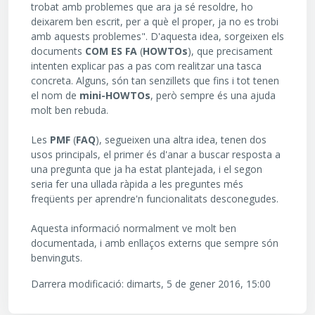
trobat amb problemes que ara ja sé resoldre, ho
deixarem ben escrit, per a què el proper, ja no es trobi
amb aquests problemes". D'aquesta idea, sorgeixen els
documents
COM ES FA
(
HOWTOs
), que precisament
intenten explicar pas a pas com realitzar una tasca
concreta. Alguns, són tan senzillets que fins i tot tenen
el nom de
mini-HOWTOs
, però sempre és una ajuda
molt ben rebuda.
Les
PMF
(
FAQ
), segueixen una altra idea, tenen dos
usos principals, el primer és d'anar a buscar resposta a
una pregunta que ja ha estat plantejada, i el segon
seria fer una ullada ràpida a les preguntes més
freqüents per aprendre'n funcionalitats desconegudes.
Aquesta informació normalment ve molt ben
documentada, i amb enllaços externs que sempre són
benvinguts.
Darrera modificació: dimarts, 5 de gener 2016, 15:00