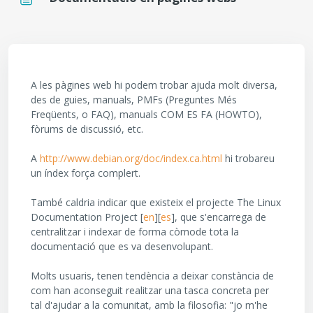
Requisits de compleció
A les pàgines web hi podem trobar ajuda molt diversa,
des de guies, manuals, PMFs (Preguntes Més
Freqüents, o FAQ), manuals COM ES FA (HOWTO),
fòrums de discussió, etc.
A
http://www.debian.org/doc/index.ca.html
hi trobareu
un índex força complert.
També caldria indicar que existeix el projecte The Linux
Documentation Project [
en
][
es
], que s'encarrega de
centralitzar i indexar de forma còmode tota la
documentació que es va desenvolupant.
Molts usuaris, tenen tendència a deixar constància de
com han aconseguit realitzar una tasca concreta per
tal d'ajudar a la comunitat, amb la filosofia: "jo m'he