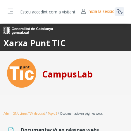
Ves al contingut principal
Inicia la sessió
Esteu accedint com a visitant
Panell lateral
Xarxa Punt TIC
CampusLab
AdminGNULinux-TLV_depurat
Topic 3
Documentació en pàgines webs
Documentació en pàgines webs