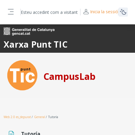
Ves al contingut principal
Inicia la sessió
Esteu accedint com a visitant
Panell lateral
Xarxa Punt TIC
CampusLab
Web 2.0 es_depurat
General
Tutoría
Tutoría