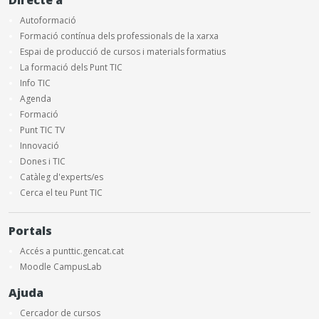
Directe a
Autoformació
Formació contínua dels professionals de la xarxa
Espai de producció de cursos i materials formatius
La formació dels Punt TIC
Info TIC
Agenda
Formació
Punt TIC TV
Innovació
Dones i TIC
Catàleg d'experts/es
Cerca el teu Punt TIC
Portals
Accés a punttic.gencat.cat
Moodle CampusLab
Ajuda
Cercador de cursos