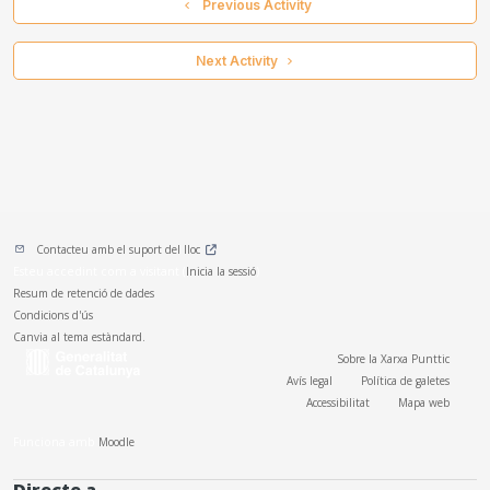
  Previous Activity
 Next Activity 
Contacteu amb el suport del lloc
Esteu accedint com a visitant (
Inicia la sessió
)
Resum de retenció de dades
Condicions d'ús
Canvia al tema estàndard.
Sobre la Xarxa Punttic
Avís legal
Política de galetes
Accessibilitat
Mapa web
Funciona amb
Moodle