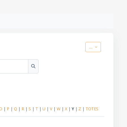
Exporta les entr
...
Cerca
O
|
P
|
Q
|
R
|
S
|
T
|
U
|
V
|
W
|
X
|
Y
|
Z
|
TOTES