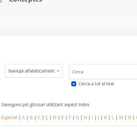
isits de compleció
Cerca
Navegueu pel glossari utilitzant aquest índex
Cerca a tot el text
Navegueu pel glossari utilitzant aquest índex
Especial
|
A
|
B
|
C
|
Ç
|
D
|
E
|
F
|
G
|
H
|
I
|
J
|
K
|
L
|
M
|
N
|