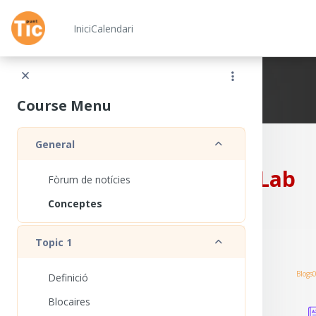
Ves al contingut principal
Inici
Calendari
Xarxa Punt TIC
Course Menu
Redueix
General
CampusLab
Fòrum de notícies
Conceptes
Redueix
Topic 1
Blogs
Definició
Blocaires