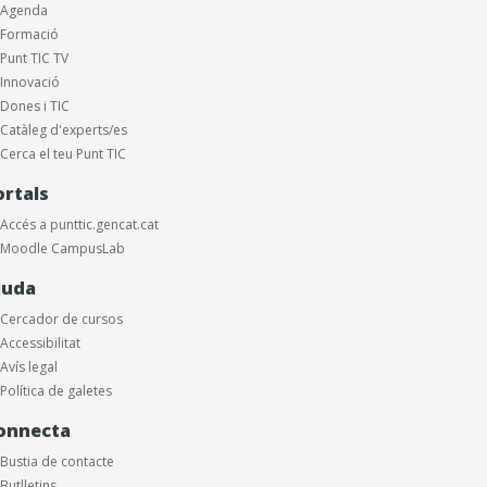
Agenda
Formació
Punt TIC TV
Innovació
Dones i TIC
Catàleg d'experts/es
Cerca el teu Punt TIC
ortals
Accés a punttic.gencat.cat
Moodle CampusLab
juda
Cercador de cursos
Accessibilitat
Avís legal
Política de galetes
onnecta
Bustia de contacte
Butlletins