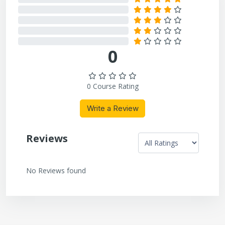
0%
0%
0%
0%
0
0 Course Rating
Write a Review
Reviews
No Reviews found