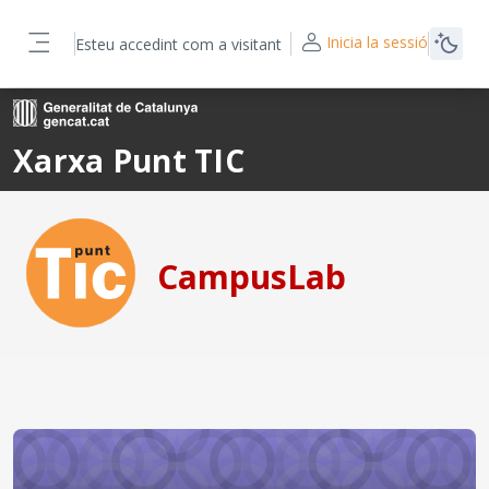
Ves al contingut principal
Inicia la sessió
Esteu accedint com a visitant
Panell lateral
Xarxa Punt TIC
CampusLab