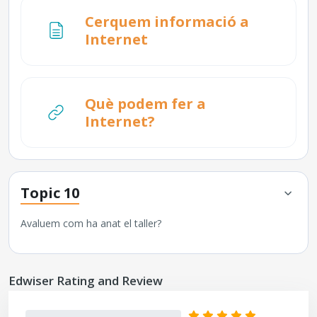
Cerquem informació a
Pàgina
Internet
Què podem fer a
URL
Internet?
Topic 10
Avaluem com ha anat el taller?
Omet Edwiser Rating and Review
Edwiser Rating and Review
0%