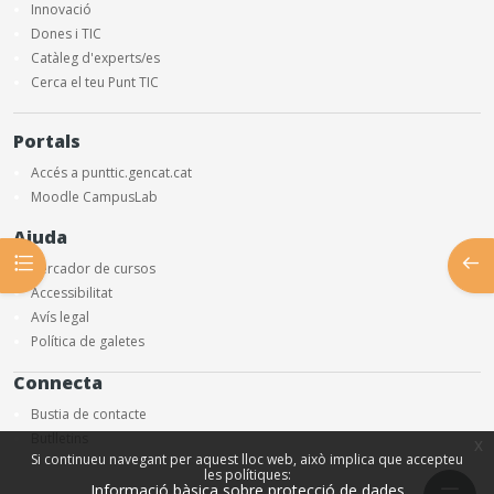
Innovació
Dones i TIC
Catàleg d'experts/es
Cerca el teu Punt TIC
Portals
Accés a punttic.gencat.cat
Moodle CampusLab
Ajuda
Obre l'índex del curs
Obre
Cercador de cursos
Accessibilitat
Avís legal
Política de galetes
Connecta
Bustia de contacte
Butlletins
x
Si continueu navegant per aquest lloc web, això implica que accepteu
les polítiques:
Informació bàsica sobre protecció de dades