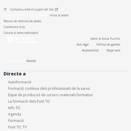
Contacteu amb el suport del lloc
Esteu accedint com a visitant (
Inicia la sessió
)
Resum de retenció de dades
Condicions d'ús
Canvia al tema estàndard.
Sobre la Xarxa Punttic
Avís legal
Política de galetes
Accessibilitat
Mapa web
Funciona amb
Moodle
Directe a
Autoformació
Formació contínua dels professionals de la xarxa
Espai de producció de cursos i materials formatius
La formació dels Punt TIC
Info TIC
Agenda
Formació
Punt TIC TV