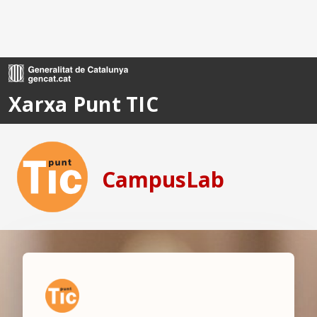
Ves al contingut principal
Xarxa Punt TIC
CampusLab