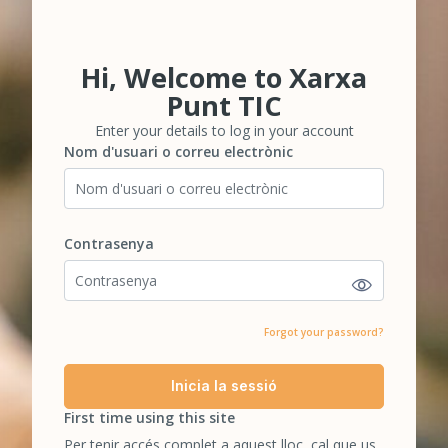
Hi, Welcome to Xarxa
Salta-t'ho per crear un nou compte
Punt TIC
Enter your details to log in your account
Nom d'usuari o correu electrònic
Nom d'usuari o correu electrònic
Contrasenya
Contrasenya
Forgot your password?
Inicia la sessió
First time using this site
Per tenir accés complet a aquest lloc, cal que us