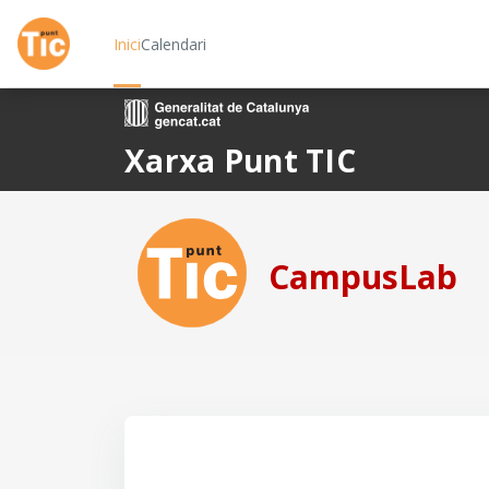
Ves al contingut principal
Inici
Calendari
Xarxa Punt TIC
CampusLab