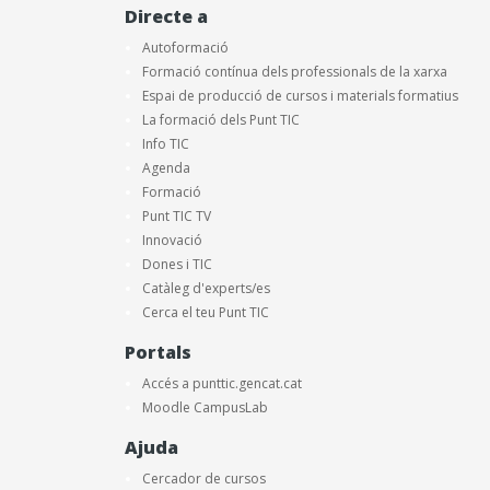
Directe a
Autoformació
Formació contínua dels professionals de la xarxa
Espai de producció de cursos i materials formatius
La formació dels Punt TIC
Info TIC
Agenda
Formació
Punt TIC TV
Innovació
Dones i TIC
Catàleg d'experts/es
Cerca el teu Punt TIC
Portals
Accés a punttic.gencat.cat
Moodle CampusLab
Ajuda
Cercador de cursos