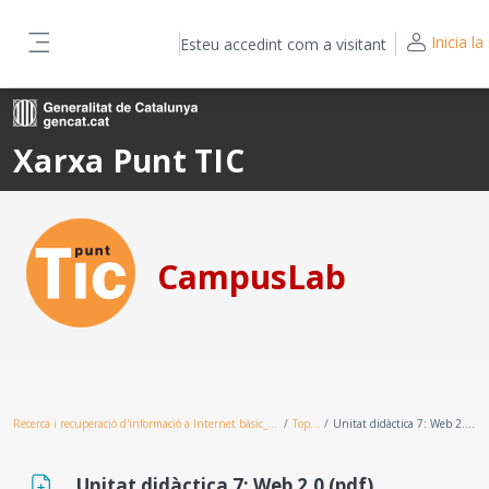
Ves al contingut principal
Inicia la
Esteu accedint com a visitant
Panell lateral
Xarxa Punt TIC
CampusLab
Recerca i recuperació d'informació a Internet bàsic_1_depurat
Topic 7
Unitat didàctica 7: Web 2.0 (pdf)
Unitat didàctica 7: Web 2.0 (pdf)