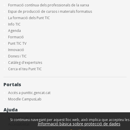
Formació contínua dels professionals de la xarxa
Espai de producció de cursos i materials formatius
La formació dels Punt TIC
Info TIC
Agenda
Formació
Punt TIC TV
Innovació
Dones i TIC
Catàleg d'experts/es
Cerca el teu Punt TIC
Portals
Accés a punttic.gencat.cat
Moodle CampusLab
Ajuda
Cercador de cursos
Si continueu navegant per aquest lloc web, això implica que accepteu les 
Informació bàsica sobre protecció de dades
Accessibilitat