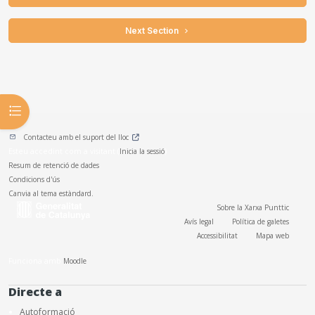
 Next Section 
Obre l'índex del curs
Contacteu amb el suport del lloc
Esteu accedint com a visitant (
Inicia la sessió
)
Resum de retenció de dades
Condicions d'ús
Canvia al tema estàndard.
Sobre la Xarxa Punttic
Avís legal
Política de galetes
Accessibilitat
Mapa web
Funciona amb
Moodle
Directe a
Autoformació