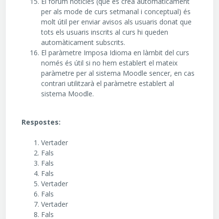
El fòrum notícies (que es crea automàticament
per als mode de curs setmanal i conceptual) és
molt útil per enviar avisos als usuaris donat que
tots els usuaris inscrits al curs hi queden
automàticament subscrits.
El paràmetre Imposa Idioma en làmbit del curs
només és útil si no hem establert el mateix
paràmetre per al sistema Moodle sencer, en cas
contrari utilitzarà el paràmetre establert al
sistema Moodle.
Respostes:
Vertader
Fals
Fals
Fals
Vertader
Fals
Vertader
Fals