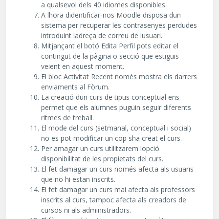
a qualsevol dels 40 idiomes disponibles.
A lhora didentificar-nos Moodle disposa dun
sistema per recuperar les contrasenyes perdudes
introduint ladreça de correu de lusuari.
Mitjançant el botó Edita Perfil pots editar el
contingut de la pàgina o secció que estiguis
veient en aquest moment.
El bloc Activitat Recent només mostra els darrers
enviaments al Fòrum.
La creació dun curs de tipus conceptual ens
permet que els alumnes puguin seguir diferents
ritmes de treball.
El mode del curs (setmanal, conceptual i social)
no es pot modificar un cop sha creat el curs.
Per amagar un curs utilitzarem lopció
disponibilitat de les propietats del curs.
El fet damagar un curs només afecta als usuaris
que no hi estan inscrits.
El fet damagar un curs mai afecta als professors
inscrits al curs, tampoc afecta als creadors de
cursos ni als administradors.