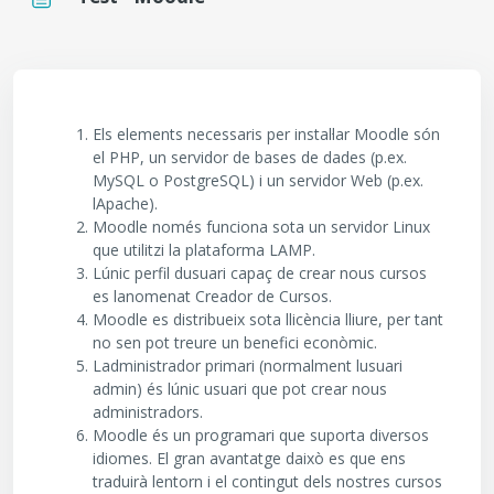
Requisits de compleció
Els elements necessaris per instal·lar Moodle són
el PHP, un servidor de bases de dades (p.ex.
MySQL o PostgreSQL) i un servidor Web (p.ex.
lApache).
Moodle només funciona sota un servidor Linux
que utilitzi la plataforma LAMP.
Lúnic perfil dusuari capaç de crear nous cursos
es lanomenat Creador de Cursos.
Moodle es distribueix sota llicència lliure, per tant
no sen pot treure un benefici econòmic.
Ladministrador primari (normalment lusuari
admin) és lúnic usuari que pot crear nous
administradors.
Moodle és un programari que suporta diversos
idiomes. El gran avantatge daixò es que ens
traduirà lentorn i el contingut dels nostres cursos