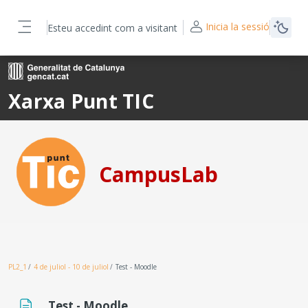
Ves al contingut principal
Inicia la sessió
Esteu accedint com a visitant
Panell lateral
Xarxa Punt TIC
CampusLab
PL2_1
4 de juliol - 10 de juliol
Test - Moodle
Test - Moodle