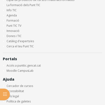
La formació dels Punt TIC
Info TIC
Agenda
Formació
Punt TIC TV
Innovació
Dones i TIC
Catàleg d'experts/es
Cerca el teu Punt TIC
Portals
Accés a punttic.gencat.cat
Moodle CampusLab
Ajuda
Cercador de cursos
Accessibilitat
Obre l'índex del curs
Avís legal
Política de galetes