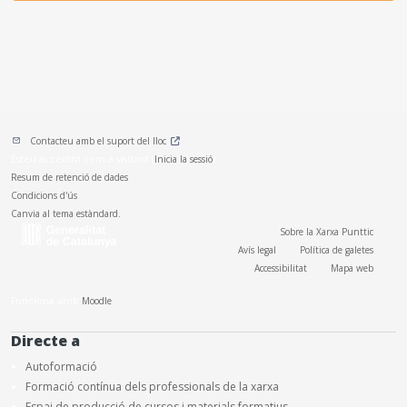
Contacteu amb el suport del lloc
Esteu accedint com a visitant (
Inicia la sessió
)
Resum de retenció de dades
Condicions d'ús
Canvia al tema estàndard.
Sobre la Xarxa Punttic
Avís legal
Política de galetes
Accessibilitat
Mapa web
Funciona amb
Moodle
Directe a
Autoformació
Formació contínua dels professionals de la xarxa
Espai de producció de cursos i materials formatius