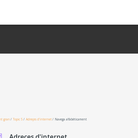
nt gran
Topic 5
Adreçes d'internet
Navega alfabèticament
Adreçes d'internet