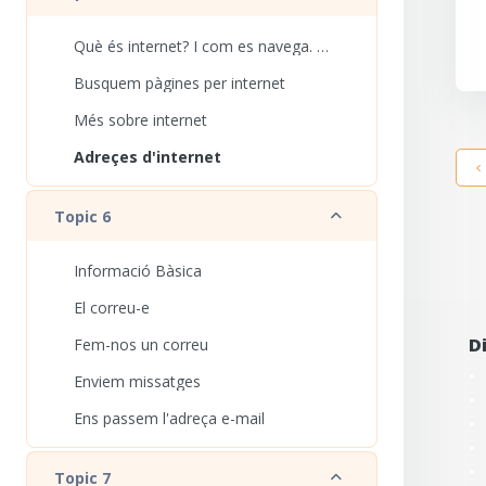
Què és internet? I com es navega. Fire Fox
Busquem pàgines per internet
Més sobre internet
Adreçes d'internet
Redueix
Topic 6
Informació Bàsica
El correu-e
D
Fem-nos un correu
Enviem missatges
Ens passem l'adreça e-mail
Redueix
Topic 7