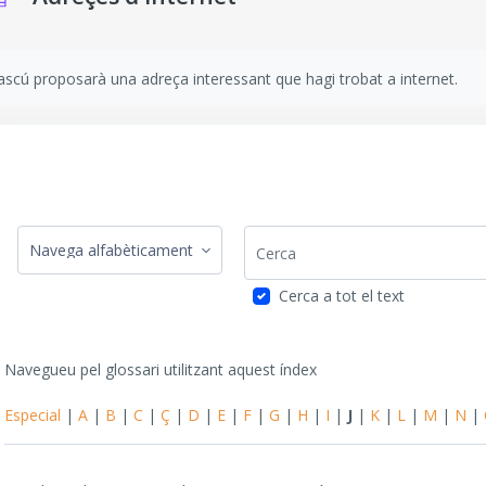
isits de compleció
scú proposarà una adreça interessant que hagi trobat a internet.
Cerca
Navegueu pel glossari utilitzant aquest índex
Cerca a tot el text
Navegueu pel glossari utilitzant aquest índex
Especial
|
A
|
B
|
C
|
Ç
|
D
|
E
|
F
|
G
|
H
|
I
|
J
|
K
|
L
|
M
|
N
|