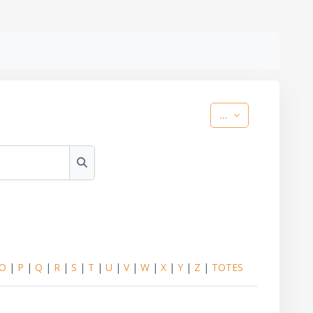
Exporta les entr
...
Cerca
O
|
P
|
Q
|
R
|
S
|
T
|
U
|
V
|
W
|
X
|
Y
|
Z
|
TOTES