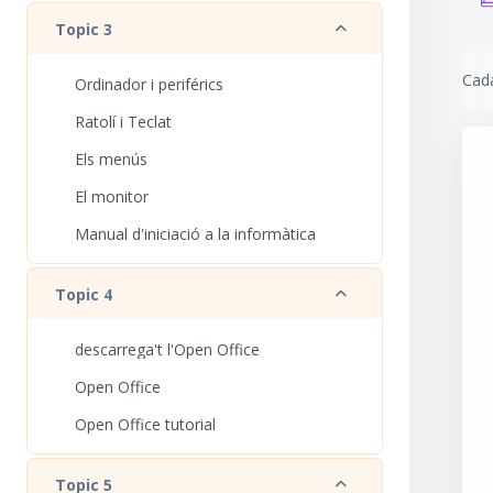
Redueix
Topic 3
Requ
Cada
Ordinador i periférics
Ratolí i Teclat
Els menús
El monitor
Manual d'iniciació a la informàtica
Redueix
Topic 4
descarrega't l'Open Office
Open Office
Open Office tutorial
Redueix
Topic 5