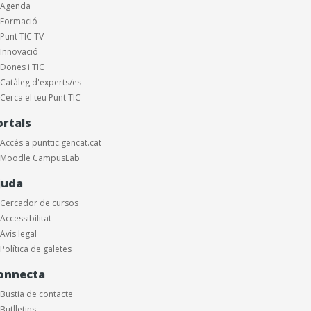
Agenda
Formació
Punt TIC TV
Innovació
Dones i TIC
Catàleg d'experts/es
Cerca el teu Punt TIC
ortals
Accés a punttic.gencat.cat
Moodle CampusLab
juda
Cercador de cursos
Accessibilitat
Avís legal
Política de galetes
onnecta
Bustia de contacte
Butlletins