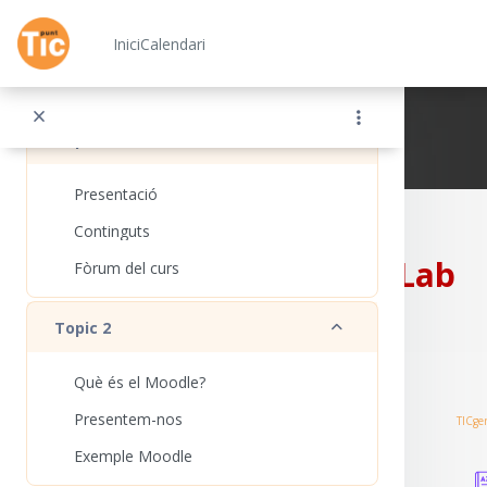
Ves al contingut principal
Redueix
General
Inici
Calendari
Fòrum de notícies
Redueix
Topic 1
Xarxa Punt TIC
Presentació
Continguts
CampusLab
Fòrum del curs
Redueix
Topic 2
Què és el Moodle?
Presentem-nos
TICge
Exemple Moodle