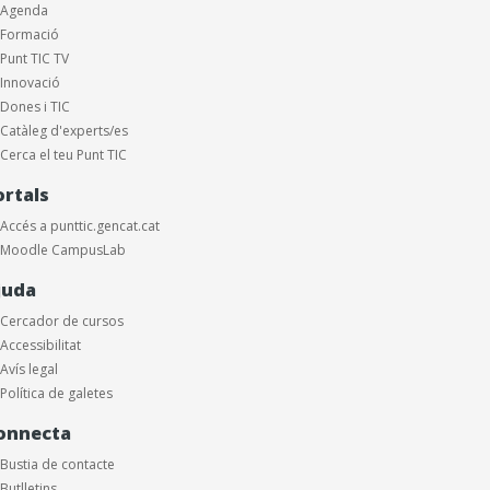
Agenda
Formació
Punt TIC TV
Innovació
Dones i TIC
Catàleg d'experts/es
Cerca el teu Punt TIC
ortals
Accés a punttic.gencat.cat
Moodle CampusLab
juda
Cercador de cursos
Accessibilitat
Avís legal
Política de galetes
onnecta
Bustia de contacte
Butlletins