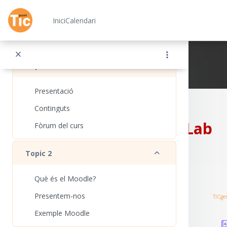
Ves al contingut principal
Redueix
General
Inici
Calendari
Fòrum de notícies
Redueix
Topic 1
Xarxa Punt TIC
Presentació
Continguts
CampusLab
Fòrum del curs
Redueix
Topic 2
Què és el Moodle?
Presentem-nos
TICge
Exemple Moodle