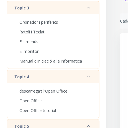
Redueix
Topic 3
Requ
Cada
Ordinador i periférics
Ratolí i Teclat
Els menús
El monitor
Manual d'iniciació a la informàtica
Redueix
Topic 4
descarrega't l'Open Office
Open Office
Open Office tutorial
Redueix
Topic 5