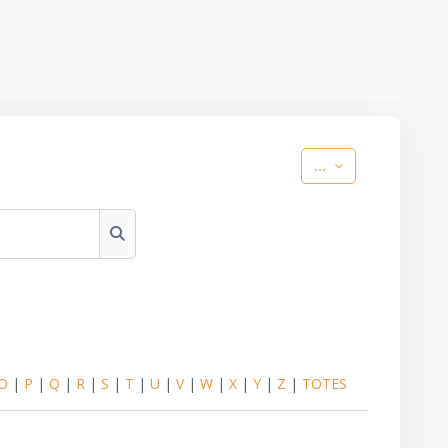
Exporta les entr
...
Cerca
O
|
P
|
Q
|
R
|
S
|
T
|
U
|
V
|
W
|
X
|
Y
|
Z
|
TOTES