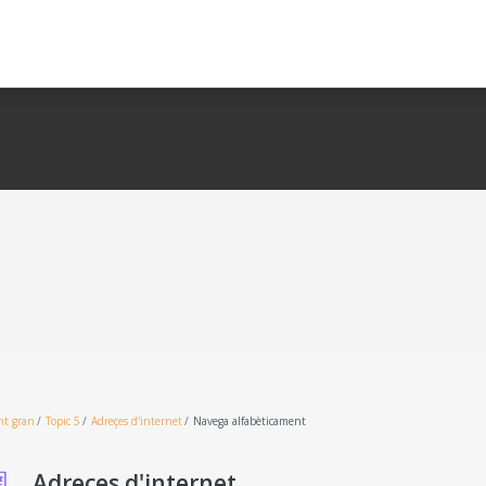
nt gran
Topic 5
Adreçes d'internet
Navega alfabèticament
Adreçes d'internet