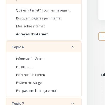
Què és internet? I com es navega. Fire Fox
Busquem pàgines per internet
Més sobre internet
Adreçes d'internet
Redueix
Topic 6
Informació Bàsica
El correu-e
D
Fem-nos un correu
Enviem missatges
Ens passem l'adreça e-mail
Redueix
Topic 7