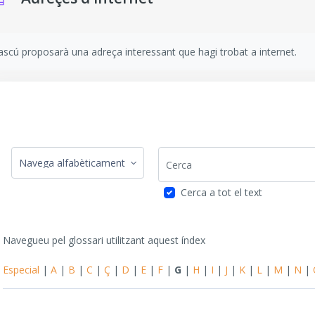
isits de compleció
scú proposarà una adreça interessant que hagi trobat a internet.
Cerca
Navegueu pel glossari utilitzant aquest índex
Cerca a tot el text
Navegueu pel glossari utilitzant aquest índex
Especial
|
A
|
B
|
C
|
Ç
|
D
|
E
|
F
|
G
|
H
|
I
|
J
|
K
|
L
|
M
|
N
|