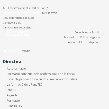
Contacteu amb el suport del lloc
Esteu accedint com a visitant (
Inicia la sessió
)
Resum de retenció de dades
Condicions d'ús
Canvia al tema estàndard.
Sobre la Xarxa Punttic
Avís legal
Política de galetes
Accessibilitat
Mapa web
Funciona amb
Moodle
Directe a
Autoformació
Formació contínua dels professionals de la xarxa
Espai de producció de cursos i materials formatius
La formació dels Punt TIC
Info TIC
Agenda
Formació
Punt TIC TV