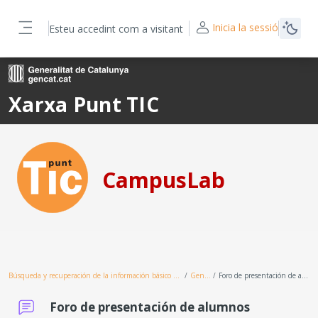
Ves al contingut principal
Inicia la sessió
Esteu accedint com a visitant
Panell lateral
Xarxa Punt TIC
CampusLab
Búsqueda y recuperación de la información básico 2ed_depurat
General
Foro de presentación de alumnos
Foro de presentación de alumnos