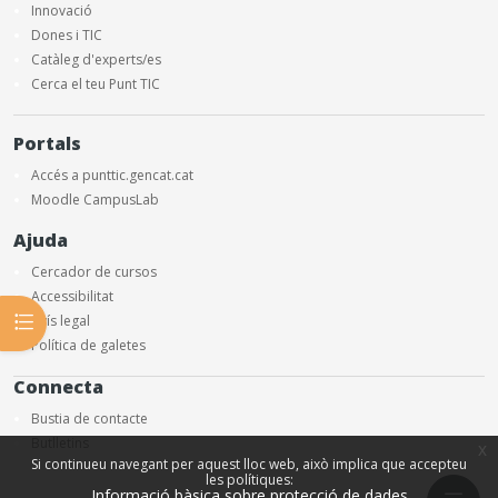
Innovació
Dones i TIC
Catàleg d'experts/es
Cerca el teu Punt TIC
Portals
Accés a punttic.gencat.cat
Moodle CampusLab
Ajuda
Cercador de cursos
Accessibilitat
Obre l'índex del curs
Avís legal
Política de galetes
Connecta
Bustia de contacte
Butlletins
x
Si continueu navegant per aquest lloc web, això implica que accepteu
les polítiques:
Informació bàsica sobre protecció de dades