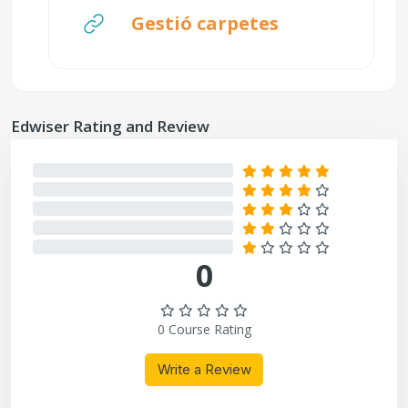
URL
Gestió carpetes
Omet Edwiser Rating and Review
Edwiser Rating and Review
0%
0%
0%
0%
0%
0
0 Course Rating
Write a Review