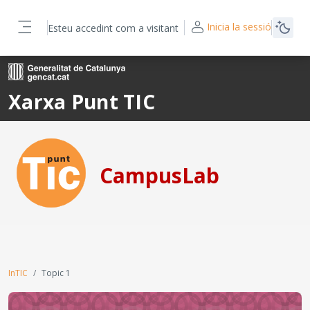
Ves al contingut principal
Inicia la sessió
Esteu accedint com a visitant
Panell lateral
Xarxa Punt TIC
CampusLab
InTIC
Topic 1