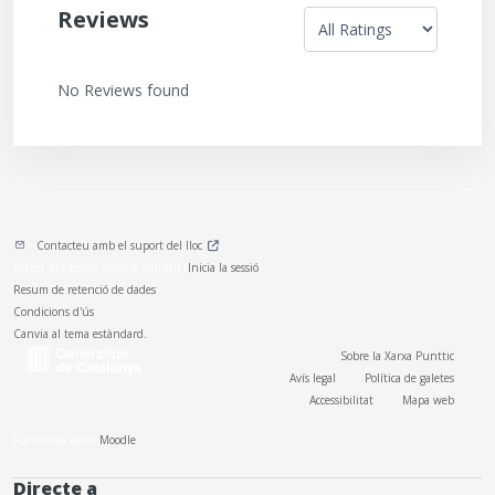
Reviews
No Reviews found
Contacteu amb el suport del lloc
Esteu accedint com a visitant (
Inicia la sessió
)
Resum de retenció de dades
Condicions d'ús
Canvia al tema estàndard.
Sobre la Xarxa Punttic
Avís legal
Política de galetes
Accessibilitat
Mapa web
Funciona amb
Moodle
Directe a