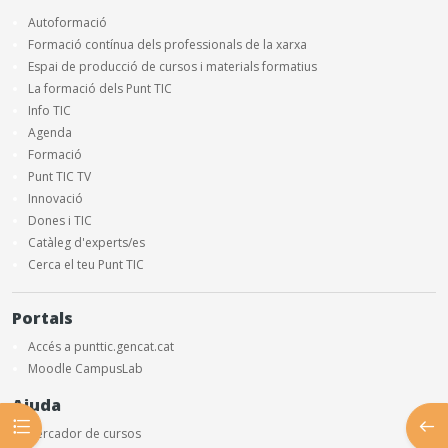
Autoformació
Formació contínua dels professionals de la xarxa
Espai de producció de cursos i materials formatius
La formació dels Punt TIC
Info TIC
Agenda
Formació
Punt TIC TV
Innovació
Dones i TIC
Catàleg d'experts/es
Cerca el teu Punt TIC
Portals
Accés a punttic.gencat.cat
Moodle CampusLab
Ajuda
Obre l'índex del curs
Obre
Cercador de cursos