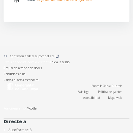
Contacteu amb el suport del lloc
Esteu accedint com a visitant (
Inicia la sessió
)
Resum de retenció de dades
Condicions d'ús
Canvia al tema estàndard.
Sobre la Xarxa Punttic
Avís legal
Política de galetes
Accessibilitat
Mapa web
Funciona amb
Moodle
Directe a
Autoformació