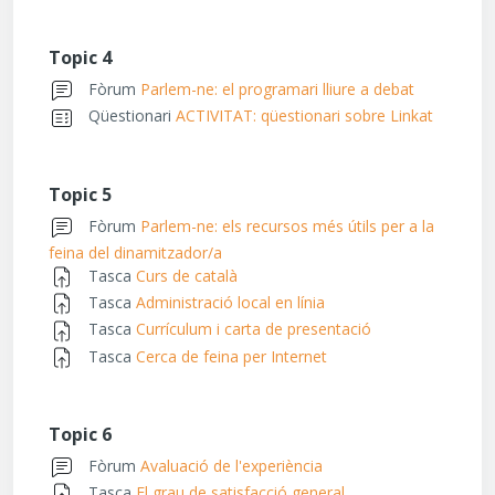
Topic 4
Fòrum
Parlem-ne: el programari lliure a debat
Qüestionari
ACTIVITAT: qüestionari sobre Linkat
Topic 5
Fòrum
Parlem-ne: els recursos més útils per a la
feina del dinamitzador/a
Tasca
Curs de català
Tasca
Administració local en línia
Tasca
Currículum i carta de presentació
Tasca
Cerca de feina per Internet
Topic 6
Fòrum
Avaluació de l'experiència
Tasca
El grau de satisfacció general