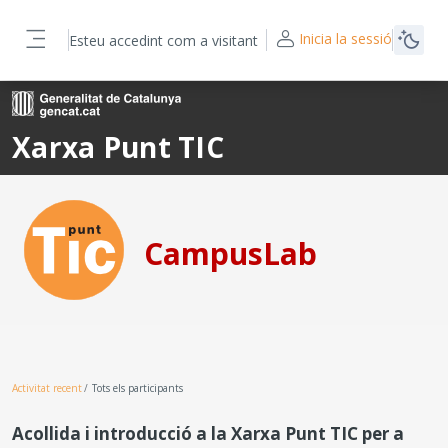
Ves al contingut principal
Inicia la sessió
Esteu accedint com a visitant
Panell lateral
Xarxa Punt TIC
CampusLab
Activitat recent
Tots els participants
Acollida i introducció a la Xarxa Punt TIC per a