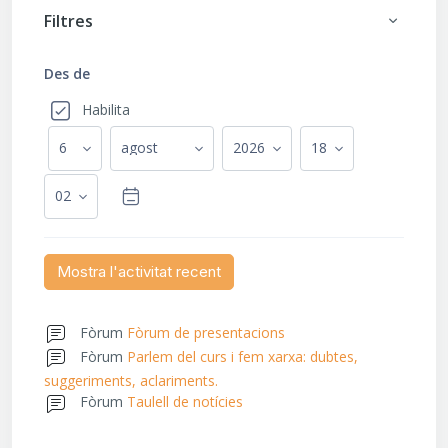
Filtres
Filtres
Des de
Des de
Habilita
Dia
Mes
Any
Hora
Minut
Fòrum
Fòrum de presentacions
Fòrum
Parlem del curs i fem xarxa: dubtes,
suggeriments, aclariments.
Fòrum
Taulell de notícies