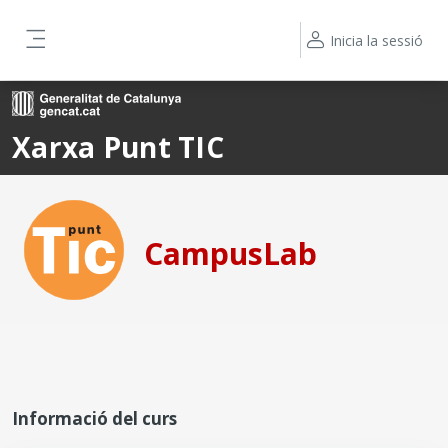
Ves al contingut principal
Inicia la sessió
Panell lateral
Xarxa Punt TIC
CampusLab
Informació del curs