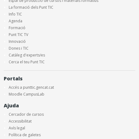
Espai de producció de cursos i materials formatius
La formació dels Punt TIC
Info TIC
Agenda
Formació
Punt TIC TV
Innovació
Dones i TIC
Catàleg d'experts/es
Cerca el teu Punt TIC
Portals
Accés a punttic.gencat.cat
Moodle CampusLab
Ajuda
Cercador de cursos
Accessibilitat
Avís legal
Política de galetes