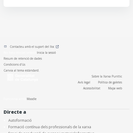
Contacteu amb el suport del lloc
No heu iniciat sessió (
Inicia la sessió
)
Resum de retenció de dades
Condicions d'ús
Canvia al tema estàndard.
Sobre la Xarxa Punttic
Avís legal
Política de galetes
Accessibilitat
Mapa web
Funciona amb
Moodle
Directe a
Autoformació
Formació contínua dels professionals de la xarxa