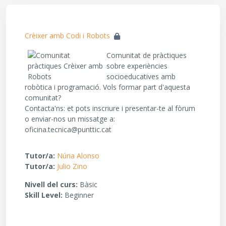
Crèixer amb Codi i Robots
Comunitat de pràctiques
sobre experiències
socioeducatives amb
robòtica i programació. Vols formar part d'aquesta
comunitat?
Contacta'ns: et pots inscriure i presentar-te al fòrum
o enviar-nos un missatge a:
oficina.tecnica@punttic.cat
Tutor/a:
Núria Alonso
Tutor/a:
Julio Zino
Nivell del curs
:
Bàsic
Skill Level
:
Beginner