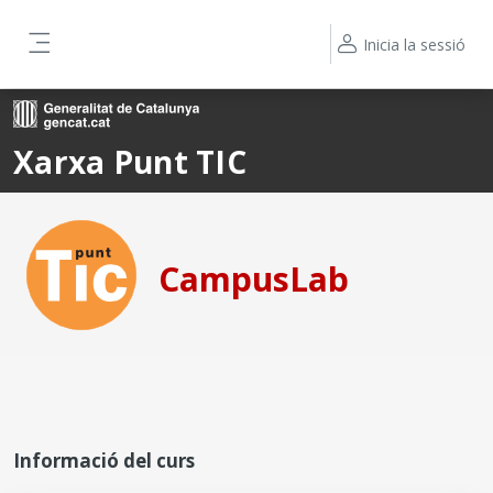
Ves al contingut principal
Inicia la sessió
Panell lateral
Xarxa Punt TIC
CampusLab
Informació del curs