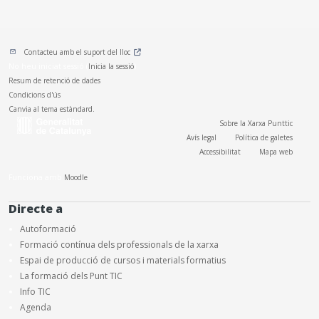
Contacteu amb el suport del lloc
No heu iniciat sessió (
Inicia la sessió
)
Resum de retenció de dades
Condicions d'ús
Canvia al tema estàndard.
Sobre la Xarxa Punttic
Avís legal
Política de galetes
Accessibilitat
Mapa web
Funciona amb
Moodle
Directe a
Autoformació
Formació contínua dels professionals de la xarxa
Espai de producció de cursos i materials formatius
La formació dels Punt TIC
Info TIC
Agenda