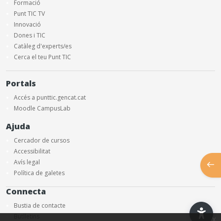
Formació
Punt TIC TV
Innovació
Dones i TIC
Catàleg d'experts/es
Cerca el teu Punt TIC
Portals
Accés a punttic.gencat.cat
Moodle CampusLab
Ajuda
Cercador de cursos
Accessibilitat
Avís legal
Obre
Política de galetes
Connecta
Bustia de contacte
Butlletins
x