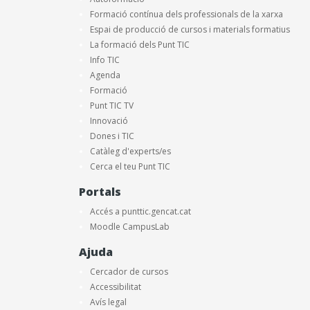
Formació contínua dels professionals de la xarxa
Espai de producció de cursos i materials formatius
La formació dels Punt TIC
Info TIC
Agenda
Formació
Punt TIC TV
Innovació
Dones i TIC
Catàleg d'experts/es
Cerca el teu Punt TIC
Portals
Accés a punttic.gencat.cat
Moodle CampusLab
Ajuda
Cercador de cursos
Accessibilitat
Avís legal