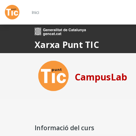
Ves al contingut principal
Inici
Xarxa Punt TIC
CampusLab
Informació del curs