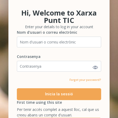
Hi, Welcome to Xarxa
Salta-t'ho per crear un nou compte
Punt TIC
Enter your details to log in your account
Nom d'usuari o correu electrònic
Nom d'usuari o correu electrònic
Contrasenya
Contrasenya
Forgot your password?
Inicia la sessió
First time using this site
Per tenir accés complet a aquest lloc, cal que us
creeu abans un compte d'usuari.