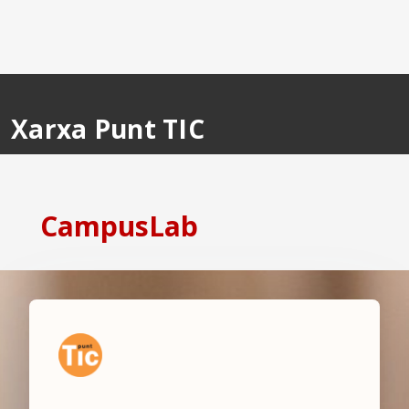
Ves al contingut principal
Xarxa Punt TIC
CampusLab