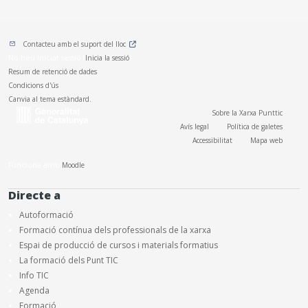
Contacteu amb el suport del lloc
No heu iniciat sessió (
Inicia la sessió
)
Resum de retenció de dades
Condicions d'ús
Canvia al tema estàndard.
Sobre la Xarxa Punttic
Avís legal
Política de galetes
Accessibilitat
Mapa web
Funciona amb
Moodle
Directe a
Autoformació
Formació contínua dels professionals de la xarxa
Espai de producció de cursos i materials formatius
La formació dels Punt TIC
Info TIC
Agenda
Formació