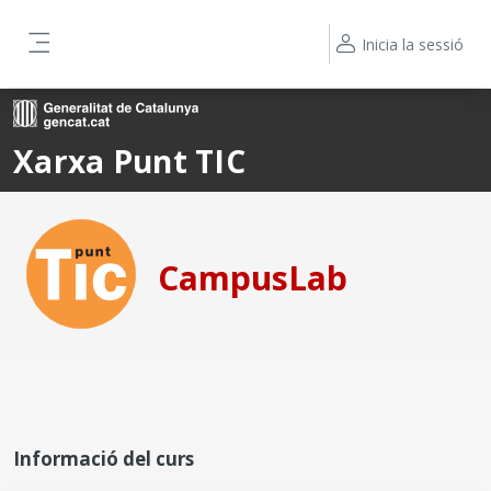
Ves al contingut principal
Inicia la sessió
Panell lateral
Xarxa Punt TIC
CampusLab
Informació del curs