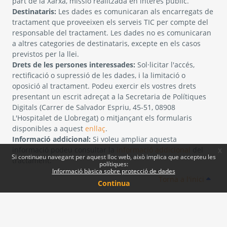
part de la Xarxa, missió realitzada en interès públic.
Destinataris:
Les dades es comunicaran als encarregats de
tractament que proveeixen els serveis TIC per compte del
responsable del tractament. Les dades no es comunicaran
a altres categories de destinataris, excepte en els casos
previstos per la llei.
Drets de les persones interessades:
Sol·licitar l'accés,
rectificació o supressió de les dades, i la limitació o
oposició al tractament. Podeu exercir els vostres drets
presentant un escrit adreçat a la Secretaria de Polítiques
Digitals (Carrer de Salvador Espriu, 45-51, 08908
L'Hospitalet de Llobregat) o mitjançant els formularis
disponibles a aquest
enllaç
.
Informació addicional:
Si voleu ampliar aquesta
informació podeu consultar la
informació addicional
del
x
Si continueu navegant per aquest lloc web, això implica que accepteu les
tractament.
polítiques:
Informació bàsica sobre protecció de dades
Torna a l'inici
Continua
Sobre la Xarxa Punttic
Avís legal
Política de galetes