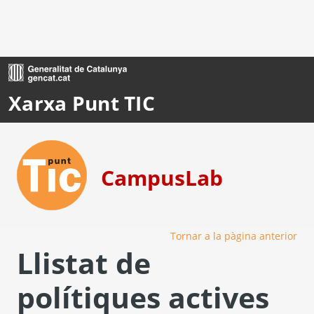
Ves al contingut principal
Xarxa Punt TIC
CampusLab
Tornar a la pàgina anterior
Llistat de
polítiques actives