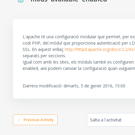
Requisits de compleció
L'apache té una configuració modular que permet, per exe
codi PHP, del mòdul que proporciona autenticació per LD
SSL. En aquest enllaç
http://httpd.apache.org/docs/2.2/e
separats per seccions.
Igual com amb les sites, els mòduls també es configuren v
enabled, així podem canviar la configuració quan vulguem
Darrera modificació: dimarts, 5 de gener 2016, 15:00
  Previous Activity
Salta a l'activitat