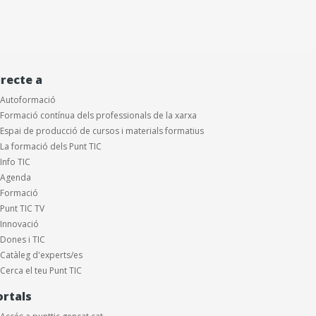
irecte a
Autoformació
Formació contínua dels professionals de la xarxa
Espai de producció de cursos i materials formatius
La formació dels Punt TIC
Info TIC
Agenda
Formació
Punt TIC TV
Innovació
Dones i TIC
Catàleg d'experts/es
Cerca el teu Punt TIC
ortals