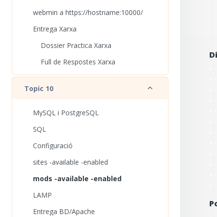
webmin a https://hostname:10000/
Entrega Xarxa
Dossier Practica Xarxa
D
Full de Respostes Xarxa
Redueix
Topic 10
MySQL i PostgreSQL
SQL
Configuració
sites -available -enabled
mods -available -enabled
LAMP
P
Entrega BD/Apache