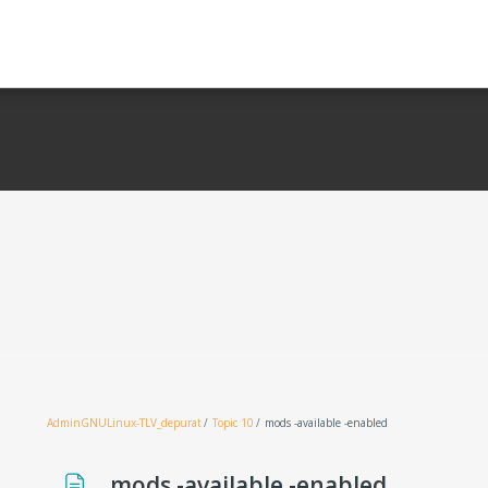
AdminGNULinux-TLV_depurat
Topic 10
mods -available -enabled
mods -available -enabled