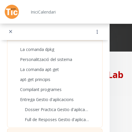
Ves al contingut principal
Dossier Practica Configuracio
Inici
Calendari
Full de Resposes Configuració
Redueix
Topic 6
Xarxa Punt TIC
La comanda dpkg
Personalització del sistema
La comanda apt-get
CampusLab
apt-get principis
Compilant programes
Entrega Gestio d'aplicacions
Dossier Practica Gestio d'aplicacions
Full de Resposes Gestio d'aplicacions