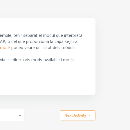
mple, tenir separat el mòdul que interpreta
AP, o del que proporciona la capa segura
s/mod/
podeu veure un llistat dels mòduls
ia els directoris mods-available i mods-
.
 Next Activity 