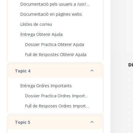
Documentació pels usuaris a /usr/share/doc/[nom-del-paquet/]
Documentació en pàgines webs
Llistes de correu
Entrega Obtenir Ajuda
Dossier Practica Obtenir Ajuda
Full de Respostes Obtenir Ajuda
D
Redueix
Topic 4
Entrega Ordres Importants
Dossier Practica Ordres Importants
Full de Resposes Ordres Importants
Redueix
Topic 5