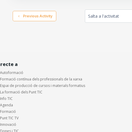
  Previous Activity
Salta a l'activitat
irecte a
Autoformació
Formació contínua dels professionals de la xarxa
Espai de producció de cursos i materials formatius
La formació dels Punt TIC
Info TIC
Agenda
Formació
Punt TIC TV
Innovació
Dones i TIC