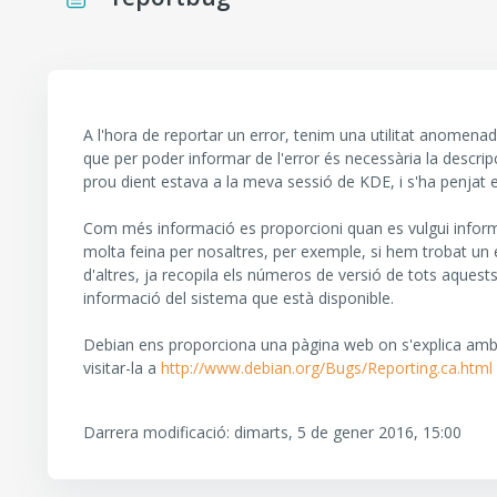
Requisits de compleció
A l'hora de reportar un error, tenim una utilitat anomena
que per poder informar de l'error és necessària la descripc
prou dient estava a la meva sessió de KDE, i s'ha penjat el
Com més informació es proporcioni quan es vulgui informar 
molta feina per nosaltres, per exemple, si hem trobat un
d'altres, ja recopila els números de versió de tots aquest
informació del sistema que està disponible.
Debian ens proporciona una pàgina web on s'explica amb 
visitar-la a
http://www.debian.org/Bugs/Reporting.ca.html
Darrera modificació: dimarts, 5 de gener 2016, 15:00