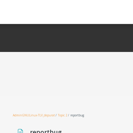
AdminGNULinux-TLV_depurat
Topic 2
reportbug
reportbug