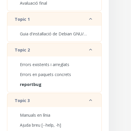
Avaluació final
Redueix
Topic 1
Guia d'instal·lació de Debian GNU/Linux
Redueix
Topic 2
Errors existents i arreglats
Errors en paquets concrets
reportbug
Redueix
Topic 3
Manuals en línia
Ajuda breu [--help, -h]