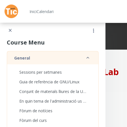
Ves al contingut principal
Inici
Calendari
Xarxa Punt TIC
Course Menu
Redueix
General
CampusLab
Sessions per setmanes
Guia de referència de GNU/Linux
Conjunt de materials lliures de la UOC
En quin tema de l'administració us agradaria aprofundir més?
Fòrum de notícies
Fòrum del curs