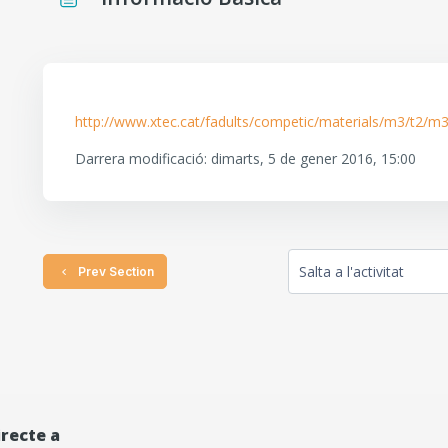
Requisits de compleció
http://www.xtec.cat/fadults/competic/materials/m3/t2/m
Darrera modificació: dimarts, 5 de gener 2016, 15:00
  Prev Section
Salta a l'activitat
irecte a