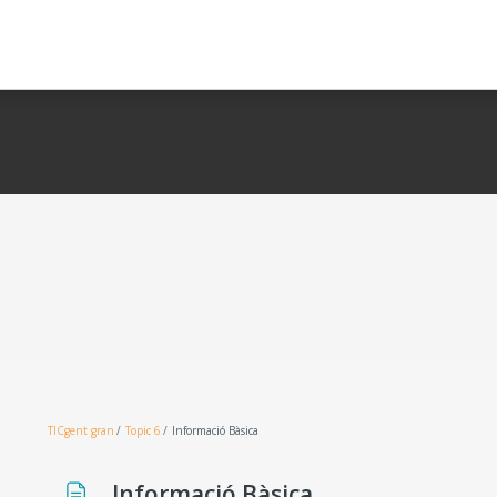
TICgent gran
Topic 6
Informació Bàsica
Informació Bàsica