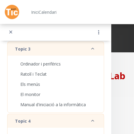
Ves al contingut principal
Què és el Moodle?
Inici
Calendari
Presentem-nos
Exemple Moodle
Xarxa Punt TIC
Redueix
Topic 3
Ordinador i periférics
CampusLab
Ratolí i Teclat
Els menús
El monitor
Manual d'iniciació a la informàtica
Redueix
Topic 4