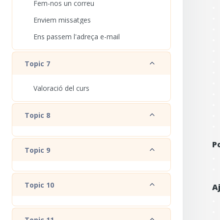
Fem-nos un correu
Enviem missatges
Ens passem l'adreça e-mail
Redueix
Topic 7
Valoració del curs
Redueix
Topic 8
P
Redueix
Topic 9
Redueix
Topic 10
A
Redueix
Topic 11