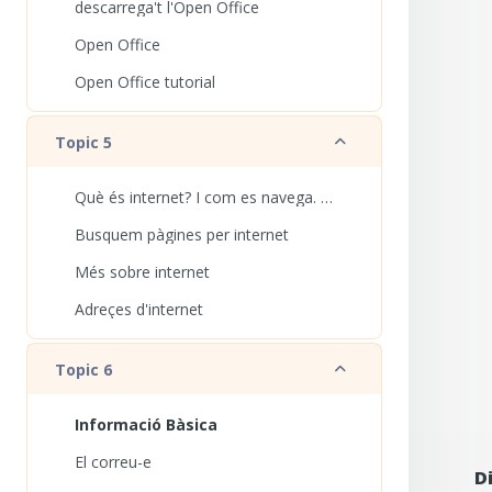
descarrega't l'Open Office
Open Office
Open Office tutorial
Redueix
Topic 5
Què és internet? I com es navega. Fire Fox
Busquem pàgines per internet
Més sobre internet
Adreçes d'internet
Redueix
Topic 6
Informació Bàsica
El correu-e
D