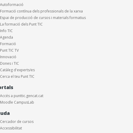
Autoformació
Formació contínua dels professionals de la xarxa
Espai de producció de cursos i materials formatius
La formació dels Punt TIC
Info TIC
Agenda
Formació
Punt TIC TV
Innovació
Dones i TIC
Catàleg d'experts/es
Cerca el teu Punt TIC
ortals
Accés a punttic.gencat.cat
Moodle CampusLab
juda
Cercador de cursos
Accessibilitat