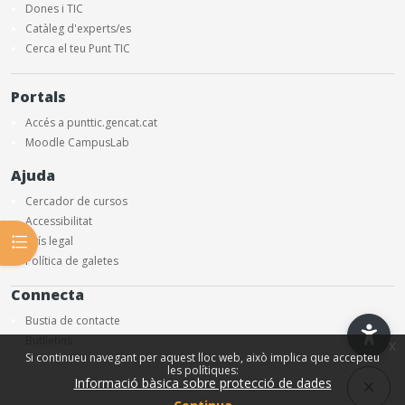
Dones i TIC
Catàleg d'experts/es
Cerca el teu Punt TIC
Portals
Accés a punttic.gencat.cat
Moodle CampusLab
Ajuda
Cercador de cursos
Accessibilitat
Obre l'índex del curs
Avís legal
Política de galetes
Connecta
Bustia de contacte
Butlletins
x
Si continueu navegant per aquest lloc web, això implica que accepteu
les polítiques:
Informació bàsica sobre protecció de dades