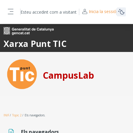
Ves al contingut principal
Inicia la sessió
Esteu accedint com a visitant
Panell lateral
Xarxa Punt TIC
CampusLab
INIF
Topic 2
Els navegadors.
Els navegadors.