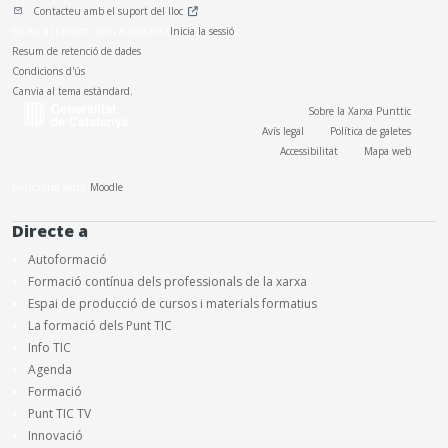
Contacteu amb el suport del lloc
Esteu accedint com a visitant (
Inicia la sessió
)
Resum de retenció de dades
Condicions d'ús
Canvia al tema estàndard.
Sobre la Xarxa Punttic
Avís legal
Política de galetes
Accessibilitat
Mapa web
Funciona amb
Moodle
Directe a
Autoformació
Formació contínua dels professionals de la xarxa
Espai de producció de cursos i materials formatius
La formació dels Punt TIC
Info TIC
Agenda
Formació
Punt TIC TV
Innovació