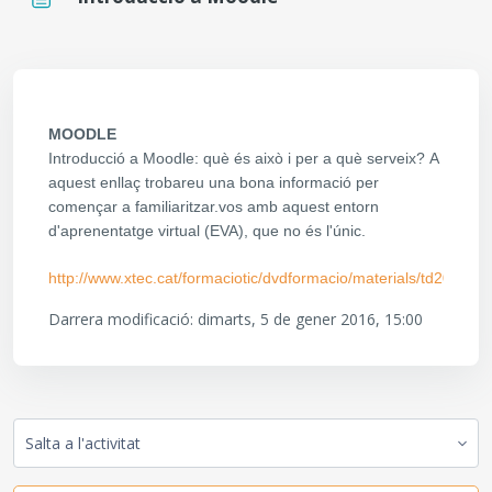
Requisits de compleció
MOODLE
Introducció a Moodle: què és això i per a què serveix?
A
aquest enllaç trobareu una bona informació per
començar a familiaritzar.vos amb aquest entorn
d'aprenentatge virtual (EVA), que no és l'únic.
http://www.xtec.cat/formaciotic/dvdformacio/materials/td204/ind
Darrera modificació: dimarts, 5 de gener 2016, 15:00
Salta a l'activitat