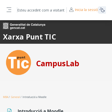
Ves al contingut principal
Inicia la sessió
Esteu accedint com a visitant
Panell lateral
Xarxa Punt TIC
CampusLab
MBA
General
Introducció a Moodle
Introducció a Moodle