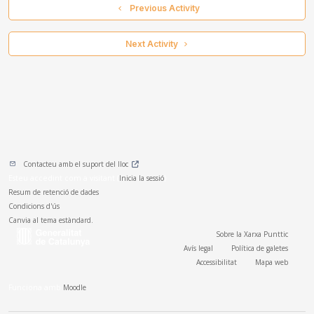
  Previous Activity
 Next Activity 
Contacteu amb el suport del lloc
Esteu accedint com a visitant (
Inicia la sessió
)
Resum de retenció de dades
Condicions d'ús
Canvia al tema estàndard.
Sobre la Xarxa Punttic
Avís legal
Política de galetes
Accessibilitat
Mapa web
Funciona amb
Moodle