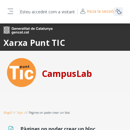
Ves al contingut principal
Inicia la sessió
Esteu accedint com a visitant
Panell lateral
Xarxa Punt TIC
CampusLab
Blogs01
Topic 4
Pàgines on poder crear un bloc
Pàgines on poder crear un bloc