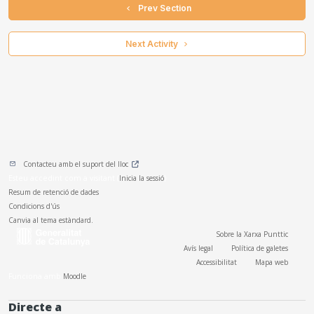
  Prev Section
 Next Activity 
Contacteu amb el suport del lloc
Esteu accedint com a visitant (
Inicia la sessió
)
Resum de retenció de dades
Condicions d'ús
Canvia al tema estàndard.
Sobre la Xarxa Punttic
Avís legal
Política de galetes
Accessibilitat
Mapa web
Funciona amb
Moodle
Directe a