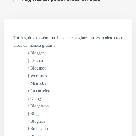
Requisits de compleció
Tot seguit exposem un llistat de pagines on es poden crear
blocs de manera gratuïta:
Blogger
§
Iesp
ana
§
Blogspot
§
W
or
dpress
§
Miarroba
§
La coctelera
§
Ohlog
§
Blogdiario
§
Blogr
§
Blogteca
§
Bublegum
§