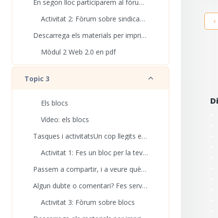
En segon lloc participarem al fòrum comentant que ...
Activitat 2: Fòrum sobre sindicació
Descarrega els materials per imprimir Aquí pots d...
Mòdul 2 Web 2.0 en pdf
Redueix
Topic 3
D
Els blocs
Vídeo: els blocs
Tasques i activitatsUn cop llegits els materials...
Activitat 1: Fes un bloc per la teva biblioteca amb Blogger
Passem a compartir, i a veure què han fet els com...
Algun dubte o comentari? Fes servir el fòrum!
Activitat 3: Fòrum sobre blocs