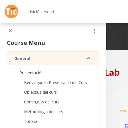
Ves al contingut principal
Inici
Calendari
Xarxa Punt TIC
Course Menu
Redueix
General
CampusLab
Presentació
Benvinguda i Presentació del Curs
Objectius del curs
Continguts del curs
Metodologia del curs
Web 2
Tutoria