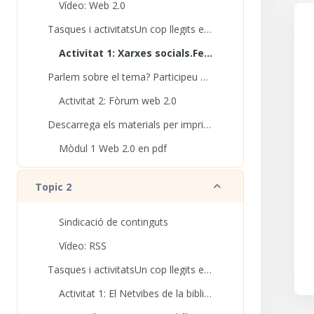
Vídeo: Web 2.0
Tasques i activitatsUn cop llegits els materials...
Activitat 1: Xarxes socials.Fem el glossari
Parlem sobre el tema? Participeu al debat sobre w...
Activitat 2: Fòrum web 2.0
Descarrega els materials per imprimirUn cop es tin...
Mòdul 1 Web 2.0 en pdf
Redueix
Topic 2
Sindicació de continguts
Vídeo: RSS
Tasques i activitatsUn cop llegits els materials...
Activitat 1: El Netvibes de la biblioteca