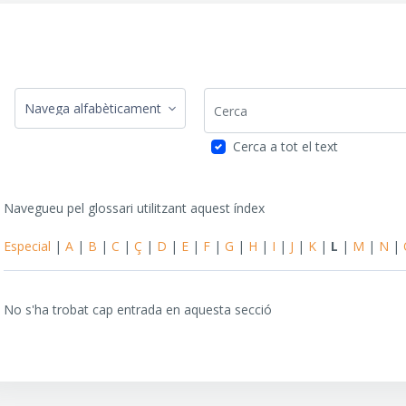
Cerca
Navegueu pel glossari utilitzant aquest índex
Cerca a tot el text
Navegueu pel glossari utilitzant aquest índex
Especial
|
A
|
B
|
C
|
Ç
|
D
|
E
|
F
|
G
|
H
|
I
|
J
|
K
|
L
|
M
|
N
|
No s'ha trobat cap entrada en aquesta secció