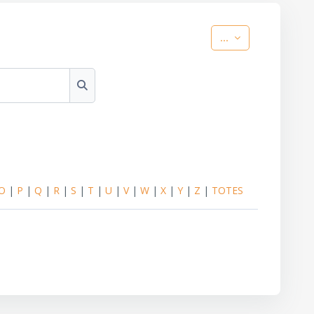
Exporta les entr
...
Cerca
O
|
P
|
Q
|
R
|
S
|
T
|
U
|
V
|
W
|
X
|
Y
|
Z
|
TOTES