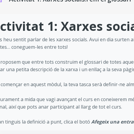
isits de compleció
ctivitat 1: Xarxes soci
s heu sentit parlar de les xarxes socials. Avui en dia surten 
tes… coneguem-les entre tots!
proposem que entre tots construim el glossari de totes aquel
ar una petita descripció de la xarxa i un enllaç a la seva pàgi
 començar en aquest mòdul, la teva tasca serà definir-ne al
urament a mida que vagi avançant el curs en coneixerem més 
inal, així que pots anar participant al llarg de tot el curs.
n tinguis la definició a punt, clica el botó
Afegeix una entr