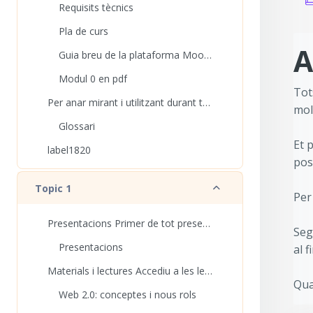
Requisits tècnics
Pla de curs
Requ
A
Guia breu de la plataforma Moodle
Modul 0 en pdf
Tot
Per anar mirant i utilitzant durant tot el curs:
mol
Glossari
Et 
label1820
pos
Redueix
Topic 1
Per
Presentacions Primer de tot presentem-nos.
Seg
Presentacions
al f
Materials i lectures Accediu a les lectures, i co...
Qua
Web 2.0: conceptes i nous rols