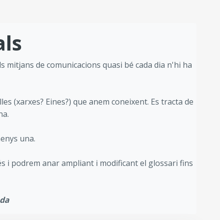
als
als mitjans de comunicacions quasi bé cada dia n'hi ha
les (xarxes? Eines?) que anem coneixent. Es tracta de
na.
menys una.
i podrem anar ampliant i modificant el glossari fins
ada