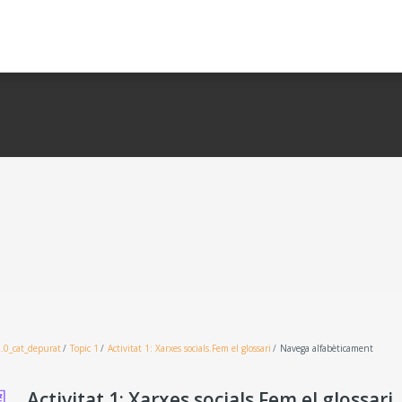
.0_cat_depurat
Topic 1
Activitat 1: Xarxes socials.Fem el glossari
Navega alfabèticament
Activitat 1: Xarxes socials.Fem el glossari