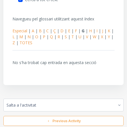
Navegueu pel glossari utilitzant aquest índex
Especial
|
A
|
B
|
C
|
Ç
|
D
|
E
|
F
|
G
|
H
|
I
|
J
|
K
|
L
|
M
|
N
|
O
|
P
|
Q
|
R
|
S
|
T
|
U
|
V
|
W
|
X
|
Y
|
Z
|
TOTES
No s'ha trobat cap entrada en aquesta secció
Salta a l'activitat
  Previous Activity