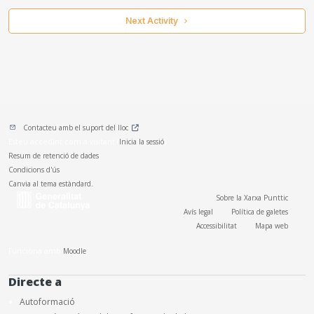
 Next Activity 
Contacteu amb el suport del lloc
Esteu accedint com a visitant (
Inicia la sessió
)
Resum de retenció de dades
Condicions d'ús
Canvia al tema estàndard.
Sobre la Xarxa Punttic
Avís legal
Política de galetes
Accessibilitat
Mapa web
Funciona amb
Moodle
Directe a
Autoformació