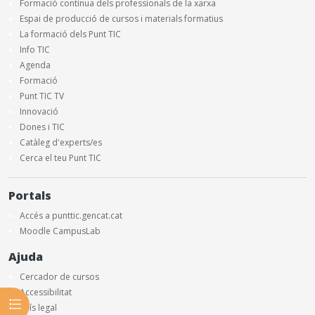
Formació contínua dels professionals de la xarxa
Espai de producció de cursos i materials formatius
La formació dels Punt TIC
Info TIC
Agenda
Formació
Punt TIC TV
Innovació
Dones i TIC
Catàleg d'experts/es
Cerca el teu Punt TIC
Portals
Accés a punttic.gencat.cat
Moodle CampusLab
Ajuda
Cercador de cursos
Accessibilitat
Obre l'índex del curs
Avís legal