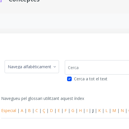
isits de compleció
Cerca
Navegueu pel glossari utilitzant aquest índex
Cerca a tot el text
Navegueu pel glossari utilitzant aquest índex
Especial
|
A
|
B
|
C
|
Ç
|
D
|
E
|
F
|
G
|
H
|
I
|
J
|
K
|
L
|
M
|
N
|