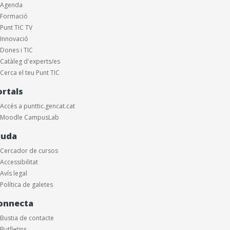
Agenda
Formació
Punt TIC TV
Innovació
Dones i TIC
Catàleg d'experts/es
Cerca el teu Punt TIC
ortals
Accés a punttic.gencat.cat
Moodle CampusLab
juda
Cercador de cursos
Accessibilitat
Avís legal
Política de galetes
onnecta
Bustia de contacte
Butlletins