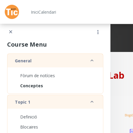
Ves al contingut principal
Inici
Calendari
Xarxa Punt TIC
Course Menu
Redueix
General
CampusLab
Fòrum de notícies
Conceptes
Redueix
Topic 1
Blogs
Definició
Blocaires