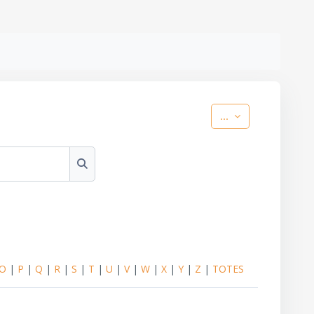
Exporta les entr
...
Cerca
O
|
P
|
Q
|
R
|
S
|
T
|
U
|
V
|
W
|
X
|
Y
|
Z
|
TOTES