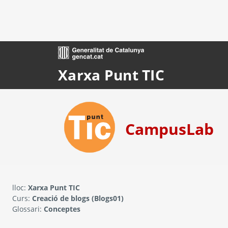
Ves al contingut principal
Xarxa Punt TIC
CampusLab
lloc:
Xarxa Punt TIC
Curs:
Creació de blogs (Blogs01)
Glossari:
Conceptes