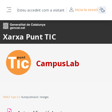
Ves al contingut principal
Inicia la sessió
Esteu accedint com a visitant
Panell lateral
Xarxa Punt TIC
CampusLab
MBA
Topic 6
Autopublicació: Imatges