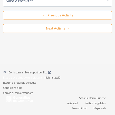
Salta a l'activitat
  Previous Activity
 Next Activity 
Contacteu amb el suport del lloc
Esteu accedint com a visitant (
Inicia la sessió
)
Resum de retenció de dades
Condicions d'ús
Canvia al tema estàndard.
Sobre la Xarxa Punttic
Avís legal
Política de galetes
Accessibilitat
Mapa web