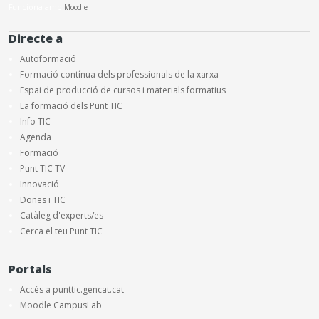
Funciona amb
Moodle
Directe a
Autoformació
Formació contínua dels professionals de la xarxa
Espai de producció de cursos i materials formatius
La formació dels Punt TIC
Info TIC
Agenda
Formació
Punt TIC TV
Innovació
Dones i TIC
Catàleg d'experts/es
Cerca el teu Punt TIC
Portals
Accés a punttic.gencat.cat
Moodle CampusLab