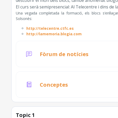
descobrir el món dels blocs, també anomenat blogo
El curs serà semipresencial: Al Telecentre i dins de l
Una vegada completada la formació, els blocs s’enllaça
Solsonès:
http://telecentre.ctfc.es
http://lamemoria.blogia.com
Fòrum de notícies
Glossari
Conceptes
Topic 1