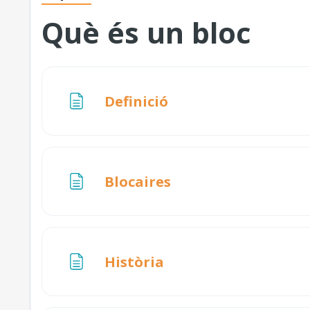
Què és un bloc
Pàgina
Definició
Pàgina
Blocaires
Pàgina
Història