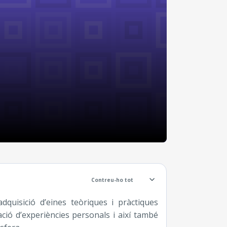
a secció
Contreu-ho tot
adquisició d’eines teòriques i pràctiques
ació d’experiències personals i així també