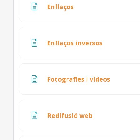
Pàgina
Enllaços
Pàgina
Enllaços inversos
Pàgina
Fotografies i vídeos
Pàgina
Redifusió web