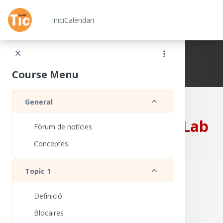
Ves al contingut principal
Inici
Calendari
Xarxa Punt TIC
Course Menu
Redueix
General
CampusLab
Fòrum de notícies
Conceptes
Redueix
Topic 1
Definició
Blocaires