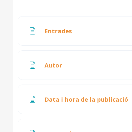
Pàgina
Entrades
Pàgina
Autor
P
Data i hora de la publicació