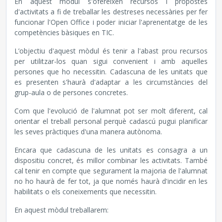
En aquest mòdul s'ofereixen recursos i propostes
d'activitats a fi de treballar les destreses necessàries per fer
funcionar l'Open Office i poder iniciar l'aprenentatge de les
competències bàsiques en TIC.
L’objectiu d'aquest mòdul és tenir a l'abast prou recursos
per utilitzar-los quan sigui convenient i amb aquelles
persones que ho necessitin. Cadascuna de les unitats que
es presenten s'haurà d'adaptar a les circumstàncies del
grup-aula o de persones concretes.
Com que l'evolució de l'alumnat pot ser molt diferent, cal
orientar el treball personal perquè cadascú pugui planificar
les seves pràctiques d'una manera autònoma.
Encara que cadascuna de les unitats es consagra a un
dispositiu concret, és millor combinar les activitats. També
cal tenir en compte que segurament la majoria de l'alumnat
no ho haurà de fer tot, ja que només haurà d'incidir en les
habilitats o els coneixements que necessitin.
En aquest mòdul treballarem: