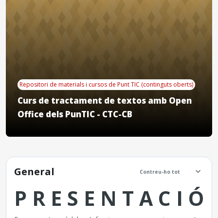
Repositori de materials i cursos de Punt TIC (continguts oberts)
Curs de tractament de textos amb Open
Office dels PunTIC - CTC-CB
Descripció general de la 
General
Contreu-ho tot
P R E S E N T A C I Ó