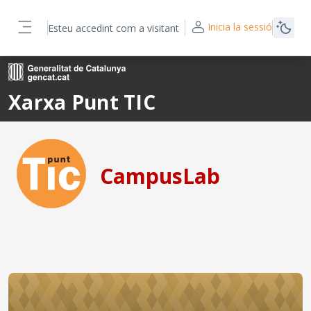
Ves al contingut principal
Inicia la sessió
Esteu accedint com a visitant
Panell lateral
Xarxa Punt TIC
CampusLab