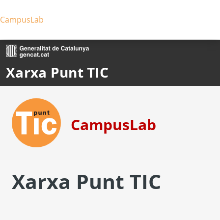
Ves al contingut principal
CampusLab
Xarxa Punt TIC
CampusLab
Xarxa Punt TIC