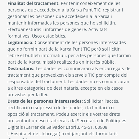
Finalitat del tractament:
Per tenir coneixement de les
persones que accedeixen a la Xarxa Punt TIC, registrar i
gestionar les persones que accedeixen a la xarxa i
mantenir informades les persones que ho sol·licitin.
Efectuar estudis i informes de gènere. Activitats
formatives. Usos estadístics.
Legitimació:
Consentiment de les persones interessades
que no formin part de la Xarxa Punt TIC però sol·licitin
rebre el butlletí informatiu i, per a les persones que formin
part de la Xarxa, missió realitzada en interès públic.
Destinataris:
Les dades es comunicaran als encarregats de
tractament que proveeixen els serveis TIC per compte del
responsable del tractament. Les dades no es comunicaran
a altres categories de destinataris, excepte en els casos
previstos per la llei.
Drets de les persones interessades:
Sol·licitar l'accés,
rectificació o supressió de les dades, i la limitació o
oposició al tractament. Podeu exercir els vostres drets
presentant un escrit adreçat a la Secretaria de Polítiques
Digitals (Carrer de Salvador Espriu, 45-51, 08908
L'Hospitalet de Llobregat) o mitjançant els formularis