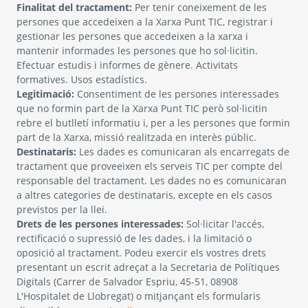
Finalitat del tractament:
Per tenir coneixement de les
persones que accedeixen a la Xarxa Punt TIC, registrar i
gestionar les persones que accedeixen a la xarxa i
mantenir informades les persones que ho sol·licitin.
Efectuar estudis i informes de gènere. Activitats
formatives. Usos estadístics.
Legitimació:
Consentiment de les persones interessades
que no formin part de la Xarxa Punt TIC però sol·licitin
rebre el butlletí informatiu i, per a les persones que formin
part de la Xarxa, missió realitzada en interès públic.
Destinataris:
Les dades es comunicaran als encarregats de
tractament que proveeixen els serveis TIC per compte del
responsable del tractament. Les dades no es comunicaran
a altres categories de destinataris, excepte en els casos
previstos per la llei.
Drets de les persones interessades:
Sol·licitar l'accés,
rectificació o supressió de les dades, i la limitació o
oposició al tractament. Podeu exercir els vostres drets
presentant un escrit adreçat a la Secretaria de Polítiques
Digitals (Carrer de Salvador Espriu, 45-51, 08908
L'Hospitalet de Llobregat) o mitjançant els formularis