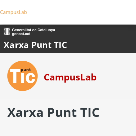
Ves al contingut principal
CampusLab
Xarxa Punt TIC
CampusLab
Xarxa Punt TIC